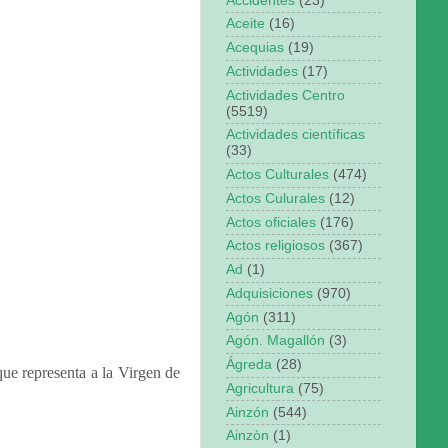
Accidentes
(23)
Aceite
(16)
Acequias
(19)
Actividades
(17)
Actividades Centro
(5519)
Actividades científicas
(33)
Actos Culturales
(474)
Actos Culurales
(12)
Actos oficiales
(176)
Actos religiosos
(367)
Ad
(1)
Adquisiciones
(970)
Agón
(311)
Agón. Magallón
(3)
Ágreda
(28)
que representa a la Virgen de
Agricultura
(75)
Ainzón
(544)
Ainzòn
(1)