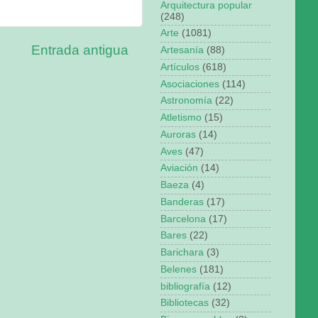
Arquitectura popular
(248)
Arte
(1081)
Entrada antigua
Artesanía
(88)
Artículos
(618)
Asociaciones
(114)
Astronomía
(22)
Atletismo
(15)
Auroras
(14)
Aves
(47)
Aviación
(14)
Baeza
(4)
Banderas
(17)
Barcelona
(17)
Bares
(22)
Barichara
(3)
Belenes
(181)
bibliografía
(12)
Bibliotecas
(32)