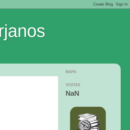
rjanos
MAPA
VISITAS
NaN