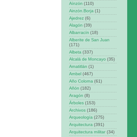
Aínzón
(110)
Ainzón.Borja
(1)
Ajedrez
(6)
Alagón
(39)
Albarracín
(18)
Alberite de San Juan
(171)
Albeta
(337)
Alcalá de Moncayo
(35)
Amatitlán
(1)
Ambel
(467)
Año Coloma
(61)
Añón
(182)
Aragón
(8)
Árboles
(153)
Archivos
(186)
Arqueología
(275)
Arquitectura
(391)
Arquitectura militar
(34)