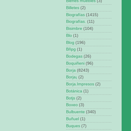
Bienes muebles
(3)
Billetes
(2)
Biografías
(1415)
Biografías.
(11)
Bisimbre
(104)
Blo
(1)
Blog
(196)
Bñpg
(1)
Bodegas
(26)
Boquiñeni
(96)
Borja
(8243)
Borja¡
(2)
Borja.Impresos
(2)
Botánica
(1)
Botjs
(2)
Boxeo
(3)
Bulbuente
(340)
Buñuel
(1)
Buques
(7)