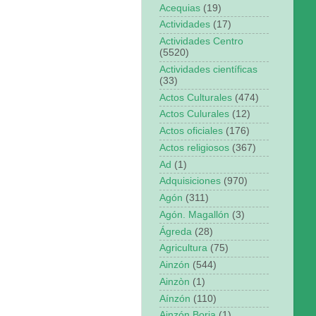
Acequias
(19)
Actividades
(17)
Actividades Centro
(5520)
Actividades científicas
(33)
Actos Culturales
(474)
Actos Culurales
(12)
Actos oficiales
(176)
Actos religiosos
(367)
Ad
(1)
Adquisiciones
(970)
Agón
(311)
Agón. Magallón
(3)
Ágreda
(28)
Agricultura
(75)
Ainzón
(544)
Ainzòn
(1)
Aínzón
(110)
Ainzón.Borja
(1)