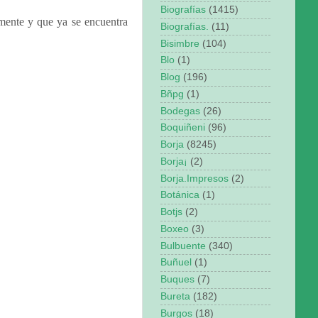
Biografías
(1415)
amente y que ya se encuentra
Biografías.
(11)
Bisimbre
(104)
Blo
(1)
Blog
(196)
Bñpg
(1)
Bodegas
(26)
Boquiñeni
(96)
Borja
(8245)
Borja¡
(2)
Borja.Impresos
(2)
Botánica
(1)
Botjs
(2)
Boxeo
(3)
Bulbuente
(340)
Buñuel
(1)
Buques
(7)
Bureta
(182)
Burgos
(18)