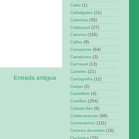
Caba
(1)
Cabalgatas
(21)
Cabañas
(35)
Calatayud
(27)
Calcena
(155)
Calles
(9)
Campanas
(64)
Canalones
(3)
Carnaval
(13)
Carteles
(21)
Entrada antigua
Cartografía
(12)
Caspe
(2)
Castellote
(4)
Castillos
(254)
Catástrofes
(6)
Celebraciones
(88)
Cementerios
(111)
Centros docentes
(16)
Cerámica
(15)