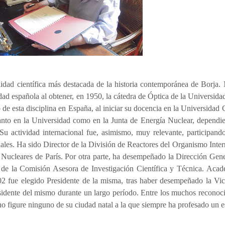
lidad científica más destacada de la historia contemporánea de Borja.
sidad española al obtener, en 1950, la cátedra de Óptica de la Universi
co de esta disciplina en España, al iniciar su docencia en la Universid
tanto en la Universidad como en la Junta de Energía Nuclear, dependi
. Su actividad internacional fue, asimismo, muy relevante, participa
nales. Ha sido Director de la División de Reactores del Organismo Inte
ucleares de París. Por otra parte, ha desempeñado la Dirección Genera
 de la Comisión Asesora de Investigación Científica y Técnica. Aca
2 fue elegido Presidente de la misma, tras haber desempeñado la Vic
idente del mismo durante un largo período. Entre los muchos reconoci
 no figure ninguno de su ciudad natal a la que siempre ha profesado un e