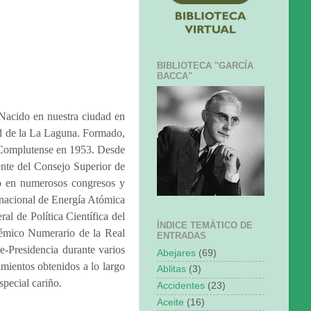
BIBLIOTECA "GARCÍA
BACCA"
 Nacido en nuestra ciudad en
dad de la La Laguna. Formado,
ad Complutense en 1953. Desde
ente del Consejo Superior de
ndo en numerosos congresos y
rnacional de Energía Atómica
l de Política Científica del
ÍNDICE TEMÁTICO DE
démico Numerario de la Real
ENTRADAS
e-Presidencia durante varios
Abejares
(69)
mientos obtenidos a lo largo
Ablitas
(3)
special cariño.
Accidentes
(23)
Aceite
(16)