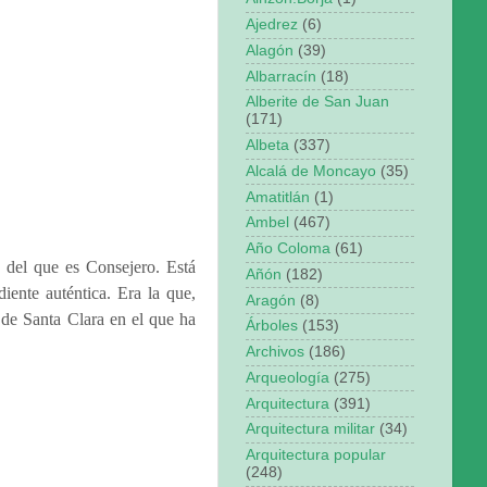
Ajedrez
(6)
Alagón
(39)
Albarracín
(18)
Alberite de San Juan
(171)
Albeta
(337)
Alcalá de Moncayo
(35)
Amatitlán
(1)
Ambel
(467)
Año Coloma
(61)
s del que es Consejero. Está
Añón
(182)
iente auténtica. Era la que,
Aragón
(8)
o de Santa Clara en el que ha
Árboles
(153)
Archivos
(186)
Arqueología
(275)
Arquitectura
(391)
Arquitectura militar
(34)
Arquitectura popular
(248)