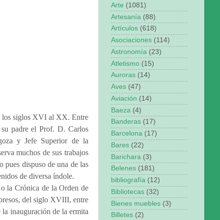
Arte
(1081)
Artesanía
(88)
Artículos
(618)
Asociaciones
(114)
Astronomía
(23)
Atletismo
(15)
Auroras
(14)
Aves
(47)
Aviación
(14)
Baeza
(4)
 los siglos XVI al XX. Entre
Banderas
(17)
 su padre el Prof. D. Carlos
Barcelona
(17)
oza y Jefe Superior de la
Bares
(22)
serva muchos de sus trabajos
Barichara
(3)
o pues dispuso de una de las
Belenes
(181)
nidos de diversa índole.
bibliografía
(12)
 o la Crónica de la Orden de
Bibliotecas
(32)
esos, del siglo XVIII, entre
Bienes muebles
(3)
la inauguración de la ermita
Billetes
(2)