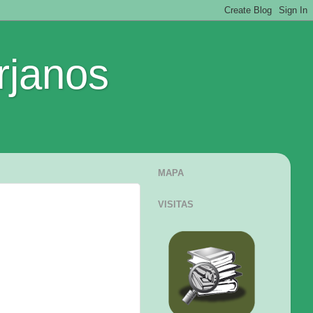
rjanos
MAPA
VISITAS