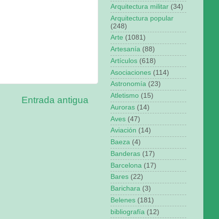
Arquitectura militar
(34)
Arquitectura popular
(248)
Arte
(1081)
Artesanía
(88)
Artículos
(618)
Asociaciones
(114)
Astronomía
(23)
Atletismo
(15)
Entrada antigua
Auroras
(14)
Aves
(47)
Aviación
(14)
Baeza
(4)
Banderas
(17)
Barcelona
(17)
Bares
(22)
Barichara
(3)
Belenes
(181)
bibliografía
(12)