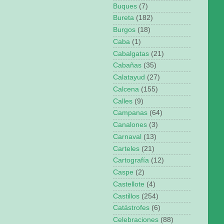
Buques
(7)
Bureta
(182)
Burgos
(18)
Caba
(1)
Cabalgatas
(21)
Cabañas
(35)
Calatayud
(27)
Calcena
(155)
Calles
(9)
Campanas
(64)
Canalones
(3)
Carnaval
(13)
Carteles
(21)
Cartografía
(12)
Caspe
(2)
Castellote
(4)
Castillos
(254)
Catástrofes
(6)
Celebraciones
(88)