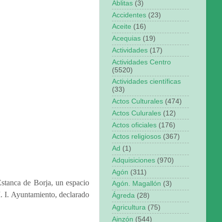
Ablitas
(3)
Accidentes
(23)
Aceite
(16)
Acequias
(19)
Actividades
(17)
Actividades Centro
(5520)
Actividades científicas
(33)
Actos Culturales
(474)
Actos Culurales
(12)
Actos oficiales
(176)
Actos religiosos
(367)
Ad
(1)
Adquisiciones
(970)
Agón
(311)
Estanca de Borja, un espacio
Agón. Magallón
(3)
M. I. Ayuntamiento, declarado
Ágreda
(28)
Agricultura
(75)
Ainzón
(544)