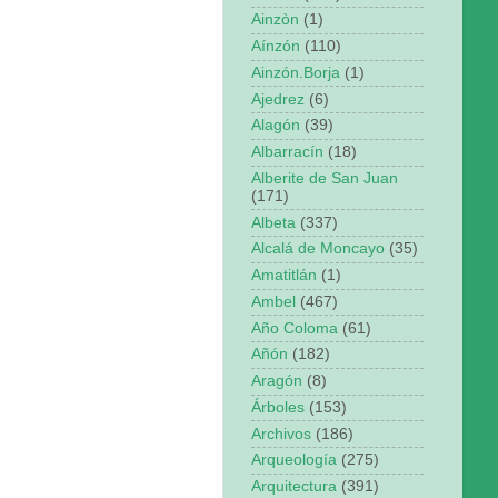
Ainzòn
(1)
Aínzón
(110)
Ainzón.Borja
(1)
Ajedrez
(6)
Alagón
(39)
Albarracín
(18)
Alberite de San Juan
(171)
Albeta
(337)
Alcalá de Moncayo
(35)
Amatitlán
(1)
Ambel
(467)
Año Coloma
(61)
Añón
(182)
Aragón
(8)
Árboles
(153)
Archivos
(186)
Arqueología
(275)
Arquitectura
(391)