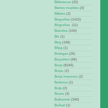
Bibliotecas
(32)
Bienes muebles
(3)
Billetes
(2)
Biografías
(1415)
Biografías.
(11)
Bisimbre
(104)
Blo
(1)
Blog
(196)
Bñpg
(1)
Bodegas
(26)
Boquiñeni
(96)
Borja
(8245)
Borja¡
(2)
Borja.Impresos
(2)
Botánica
(1)
Botjs
(2)
Boxeo
(3)
Bulbuente
(340)
Buñuel
(1)