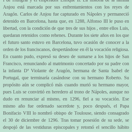
Anjou está marcada por sus enfrentamientos con los reyes de
Aragón. Carlos de Anjou fue capturado en Nápoles y permaneció
detenido en Barcelona, hasta que, en 1288, Alfonso III le puso en
libertad, con la condición de que tres de sus hijos , entre ellos Luis,
quedaran retenidos como rehenes. Durante los siete años en los que
el futuro santo estuvo en Barcelona, tuvo ocasión de conocer a la
orden de los franciscanos, despertándose en él la vocación religiosa.
En cuanto pudo, expresó su deseo de sumarse a los hijos de San
Francisco, renunciando al matrimonio concertado por su padre con
la infanta Dª Violante de Aragón, hermana de Santa Isabel de
Portugal, que terminaría casándose con su hermano Roberto. Su
propósito aún se complicó más cuando murió su hermano mayor,
pues Luis se convirtió en heredero al trono de Nápoles, aunque no
dudo en renunciar al mismo, en 1296, fiel a su vocación. Ese
mismo año fue ordenado sacerdote y, poco después, el Papa
Bonifacio VIII lo nombró obispo de Toulouse, siendo consagrado
el 30 de diciembre de 1296. Tras tomar posesión de su sede, se
despojó de las vestiduras episcopales y retomó el sencillo hábito