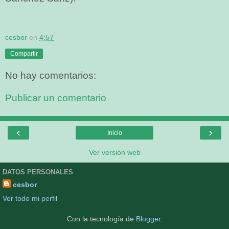
cesbor
en
4:57
Compartir
No hay comentarios:
Publicar un comentario
‹
›
Inicio
Ver versión web
DATOS PERSONALES
cesbor
Ver todo mi perfil
Con la tecnología de
Blogger
.