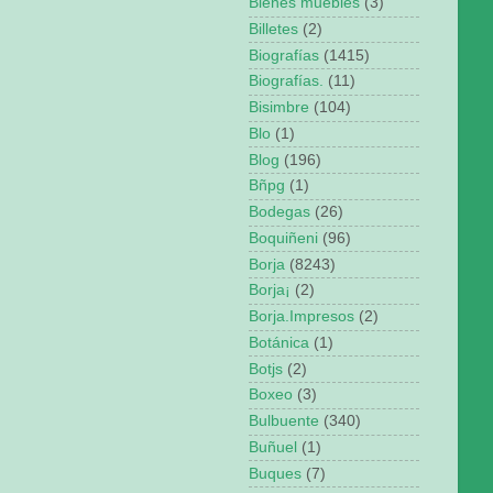
Bienes muebles
(3)
Billetes
(2)
Biografías
(1415)
Biografías.
(11)
Bisimbre
(104)
Blo
(1)
Blog
(196)
Bñpg
(1)
Bodegas
(26)
Boquiñeni
(96)
Borja
(8243)
Borja¡
(2)
Borja.Impresos
(2)
Botánica
(1)
Botjs
(2)
Boxeo
(3)
Bulbuente
(340)
Buñuel
(1)
Buques
(7)