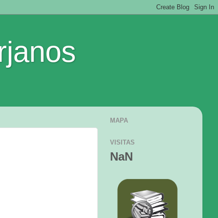
rjanos
MAPA
VISITAS
NaN