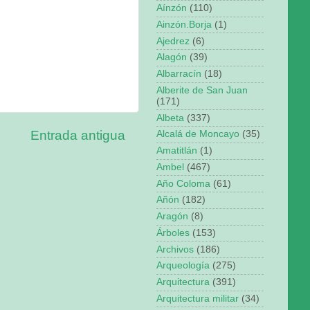
Aínzón
(110)
Ainzón.Borja
(1)
Ajedrez
(6)
Alagón
(39)
Albarracín
(18)
Alberite de San Juan
(171)
Albeta
(337)
Entrada antigua
Alcalá de Moncayo
(35)
Amatitlán
(1)
Ambel
(467)
Año Coloma
(61)
Añón
(182)
Aragón
(8)
Árboles
(153)
Archivos
(186)
Arqueología
(275)
Arquitectura
(391)
Arquitectura militar
(34)