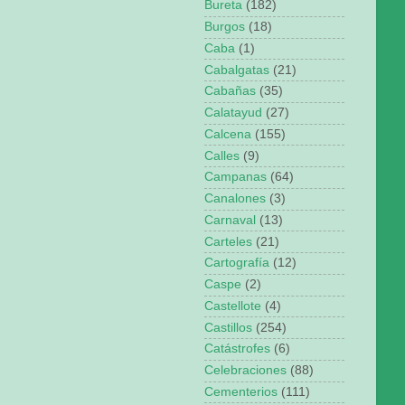
Bureta
(182)
Burgos
(18)
Caba
(1)
Cabalgatas
(21)
Cabañas
(35)
Calatayud
(27)
Calcena
(155)
Calles
(9)
Campanas
(64)
Canalones
(3)
Carnaval
(13)
Carteles
(21)
Cartografía
(12)
Caspe
(2)
Castellote
(4)
Castillos
(254)
Catástrofes
(6)
Celebraciones
(88)
Cementerios
(111)