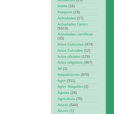
Accidentes
(23)
Aceite
(16)
Acequias
(19)
Actividades
(17)
Actividades Centro
(5519)
Actividades científicas
(33)
Actos Culturales
(474)
Actos Culurales
(12)
Actos oficiales
(176)
Actos religiosos
(367)
Ad
(1)
Adquisiciones
(970)
Agón
(311)
Agón. Magallón
(3)
Ágreda
(28)
Agricultura
(75)
Ainzón
(544)
Ainzòn
(1)