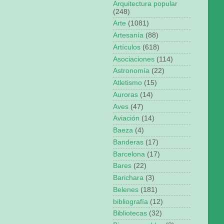
Arquitectura popular
(248)
Arte
(1081)
Artesanía
(88)
Artículos
(618)
Asociaciones
(114)
Astronomía
(22)
Atletismo
(15)
Auroras
(14)
Aves
(47)
Aviación
(14)
Baeza
(4)
Banderas
(17)
Barcelona
(17)
Bares
(22)
Barichara
(3)
Belenes
(181)
bibliografía
(12)
Bibliotecas
(32)